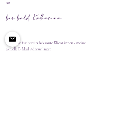
an.
bis bald, Katharina
*
zur Info für bereits bekannte Klient:innen - meine
aktuelle E-Mail Adresse lautet:
katharina
at
hier-sein.info
Du möchtest auf die Warteliste für erste Termine,
hast eine Frage zur
Hebammenbetreuung/Stillbegleitung oder
möchtest eine Anfrage für ein Human Design
Reading stellen?
MAIL
Du möchtest den Start nicht verpassen und
updates zu meinem Wiedereinstieg erhalten?
Dann melde dich für meine e-mail Liste an.