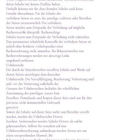
deren Inhalte wir keinen Einfluss haben.
Deshalb können wir für diese fremden Inhalte auch keine
Gewähr übernehmen. Für die Inhalte der
verlinkten Seiten ist stets der jeweilige Anbieter oder Betreiber
der Seiten verantwortlich. Die verlinkten
Seiten wurden zum Zeitpunkt der Verlinkung auf mögliche
Rechtsverstöße überprüft. Rechtswidrige
Inhalte waren zum Zeitpunkt der Verlinkung nicht erkennbar.
Eine permanente inhaltliche Kontrolle der verlinkten Seiten ist
jedoch ohne konkrete Anhaltspunkte einer
Rechtsverletzung nicht zumutbar. Bei Bekanntwerden von
Rechtsverletzungen werden wir derartige Links
umgehend entfernen.
Urheberrecht
Die durch die Seitenbetreiber erstellten Inhalte und Werke auf
diesen Seiten unterliegen dem deutschen
Urheberrecht. Die Vervielfältigung, Bearbeitung, Verbreitung und
jede Art der Verwertung außerhalb der
Grenzen des Urheberrechtes bedürfen der schriftlichen
Zustimmung des jeweiligen Autors bzw.
Erstellers. Downloads und Kopien dieser Seite sind nur für den
privaten, nicht kommerziellen Gebrauch
gestattet.
Soweit die Inhalte auf dieser Seite nicht vom Betreiber erstellt
wurden, werden die Urheberrechte Dritter
beachtet. Insbesondere werden Inhalte Dritter als solche
gekennzeichnet. Sollten Sie trotzdem auf eine
Urheberrechtsverletzung aufmerksam werden, bitten wir um
einen entsprechenden Hinweis. Bei