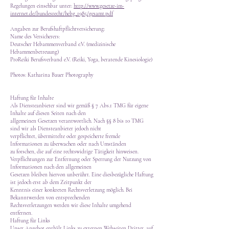
Regelungen einsehbar unter:
http://www.gesetze-im-
internet.de/bundesrecht/hebg_1985/gesamt.pdf
Angaben zur Berufshaftpflichtversicherung:
Name des Versicherers:
Deutscher Hebammenverband e.V. (medizinische
Hebammenbetreuung)
ProReiki Berufsverband e.V. (Reiki, Yoga, beratende Kinesiologie)
Photos: Katharina Bauer Photography
Haftung für Inhalte
Als Diensteanbieter sind wir gemäß § 7 Abs.1 TMG für eigene
Inhalte auf diesen Seiten nach den
allgemeinen Gesetzen verantwortlich. Nach §§ 8 bis 10 TMG
sind wir als Diensteanbieter jedoch nicht
verpflichtet, übermittelte oder gespeicherte fremde
Informationen zu überwachen oder nach Umständen
zu forschen, die auf eine rechtswidrige Tätigkeit hinweisen.
Verpflichtungen zur Entfernung oder Sperrung der Nutzung von
Informationen nach den allgemeinen
Gesetzen bleiben hiervon unberührt. Eine diesbezügliche Haftung
ist jedoch erst ab dem Zeitpunkt der
Kenntnis einer konkreten Rechtsverletzung möglich. Bei
Bekanntwerden von entsprechenden
Rechtsverletzungen werden wir diese Inhalte umgehend
entfernen.
Haftung für Links
Unser Angebot enthält Links zu externen Webseiten Dritter, auf