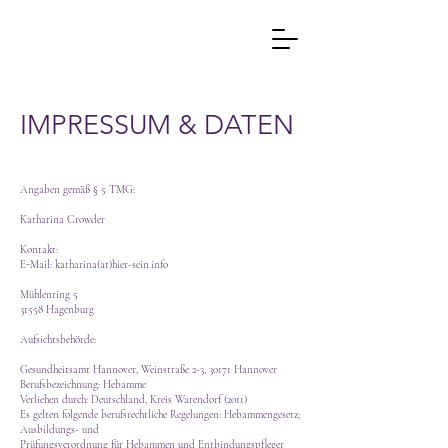
IMPRESSUM & DATEN
Angaben gemäß § 5 TMG:
Katharina Crowder
Kontakt:
E-Mail: katharina(at)hier-sein.info
Mühlenring 5
31558 Hagenburg
Aufsichtsbehörde:
Gesundheitsamt Hannover, Weinstraße 2-3, 30171 Hannover
Berufsbezeichnung: Hebamme
Verliehen durch: Deutschland, Kreis Warendorf (2011)
Es gelten folgende berufsrechtliche Regelungen: Hebammengesetz;
Ausbildungs- und
Prüfungsverordnung für Hebammen und Entbindungspfleger